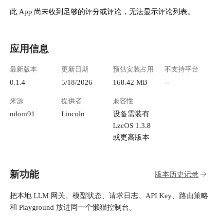
单独的控制台账号。 ![使用 LazyCat 免密登录]
此 App 尚未收到足够的评分或评论，无法显示评论列表。
(https://lzc-playground-1301583638.cos.ap-
chengdu.myqcloud.com/guidelines/558/5d5fa141-
9a72-48fe-b382-1db63fc22b76.png "image.png") ##
应用信息
开始前准备 1. 在懒猫微服里安装 `llama-dash`。
2. 准备一个 GGUF 模型文件，例如 `llama-
最新版本
更新日期
预估安装占用
不支持平台
3.gguf`、`qwen2.5-7b-instruct-q4_k_m.gguf` 这类
可以由 `llama-server` 启动的模型。 3. 把模型文
0.1.4
5/18/2026
168.42 MB
--
件放入应用持久化模型目录。懒猫包内的容器路
来源
提供者
兼容性
径是 `/models`，配置里也应使用这个路径。 4.
如果要给 OpenAI SDK、Continue、Open
ndom91
Lincoln
设备需装有
WebUI、Claude Code 等客户端使用，先决定是否
LzcOS 1.3.8
需要 API Key。个人内网测试可以先不创建，长
或更高版本
期使用建议创建。 ## 01 首次打开：看 Dashboard
是否健康 登录后先看 `Dashboard`。这里最重要
的是左侧 `upstream` 状态和 `/health`：绿色 `ok`
新功能
表示 llama-dash 已经连上内置的 `llama-swap` 后
版本历史记录
端。上方的 `req/s`、延迟和错误率会随着请求实
时变化，下面会显示最近请求。 ![Dashboard 概
把本地 LLM 网关、模型状态、请求日志、API Key、路由策略
览](https://lzc-playground-1301583638.cos.ap-
和 Playground 放进同一个懒猫控制台。
chengdu.myqcloud.com/guidelines/558/60d9051a-