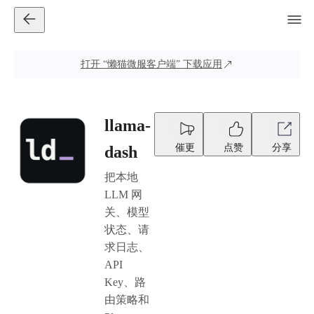
打开
“懒猫微服客户端”
下载应用
llama-
催更
点赞
分享
dash
把本地
LLM 网
关、模型
状态、请
求日志、
API
Key、路
由策略和