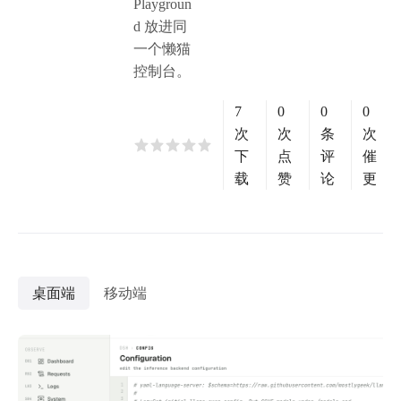
Playgroun
d 放进同
一个懒猫
控制台。
7
0
0
0
次
次
条
次
下
点
评
催
载
赞
论
更
桌面端
移动端