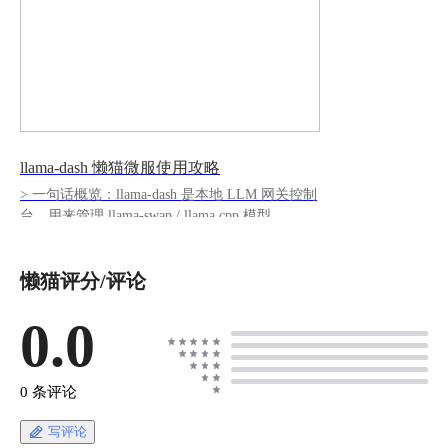
llama-dash 懒猫微服使用攻略
> 一句话概览：llama-dash 是本地 LLM 网关控制
台，用来管理 llama-swap / llama.cpp 模型、
OpenAI 兼容接口、API Key、路由策略、请求日
志和运行指标。
懒猫评分/评论
https://appstore.lazycat.cloud/#/shop/detail/fun.selfst
udio.app.migration.llama-dash ## 适合谁 如果你已
经在懒猫微服里放了本地大模型，或者准备把
0.0
GGUF 模型通过 `llama.cpp` 跑起来，llama-dash
会更像一个运维面板：它不直接替代模型推理，
而是把模型加载状态、请求入口、调用日志、
0 条评论
Playground 和指标监控放到同一个网页里。 懒猫
版已经接入 LazyCat OIDC。安装后打开应用，优
写评论
先点击 `Continue with LazyCat`，不用再维护一组