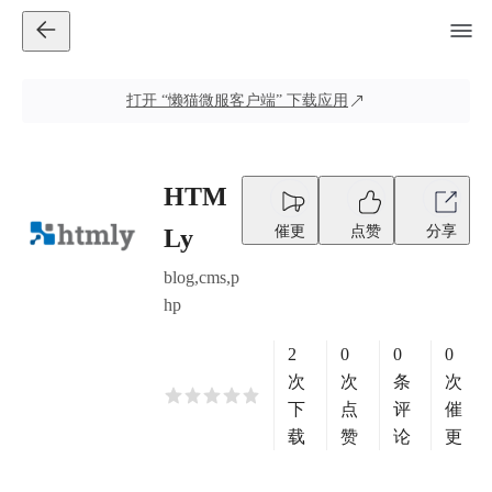
打开
“懒猫微服客户端”
下载应用
HTM
催更
点赞
分享
Ly
blog,cms,p
hp
2
0
0
0
次
次
条
次
下
点
评
催
载
赞
论
更