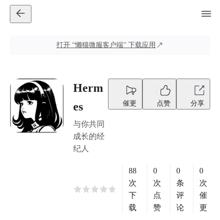
打开
“懒猫微服客户端”
下载应用
Herm
催更
点赞
分享
es
与你共同
成长的经
纪人
88
0
0
0
次
次
条
次
下
点
评
催
载
赞
论
更