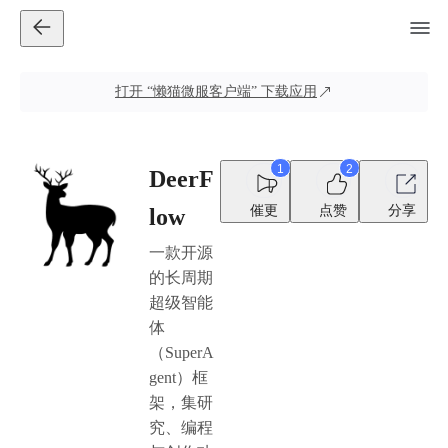
打开
“懒猫微服客户端”
下载应用
1
2
DeerF
催更
点赞
分享
low
一款开源
的长周期
超级智能
体
（SuperA
gent）框
架，集研
究、编程