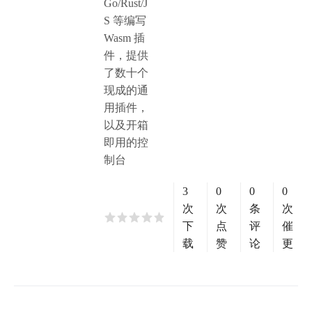
Go/Rust/J
S 等编写
Wasm 插
件，提供
了数十个
现成的通
用插件，
以及开箱
即用的控
制台
3
0
0
0
次
次
条
次
下
点
评
催
载
赞
论
更