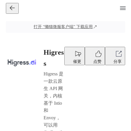
打开
“懒猫微服客户端”
下载应用
Higres
催更
点赞
分享
s
Higress 是
一款云原
生 API 网
关，内核
基于 Istio
和
Envoy，
可以用