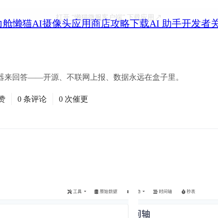
打开
“懒猫微服客户端”
下载应用
力舱
懒猫AI摄像头
应用商店
攻略
下载
AI 助手
开发者
器来回答——开源、不联网上报、数据永远在盒子里。
赞
0 条评论
0 次催更