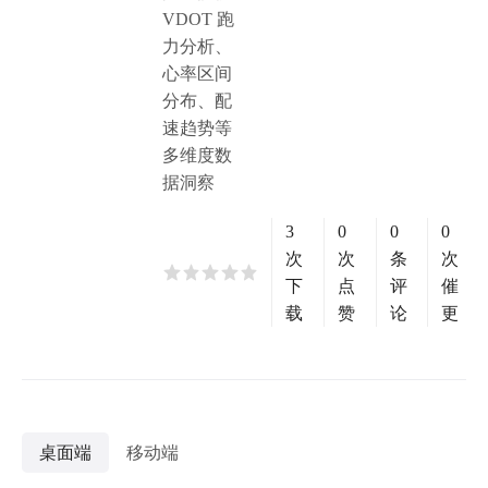
VDOT 跑
力分析、
心率区间
分布、配
速趋势等
多维度数
据洞察
3
0
0
0
次
次
条
次
下
点
评
催
载
赞
论
更
桌面端
移动端