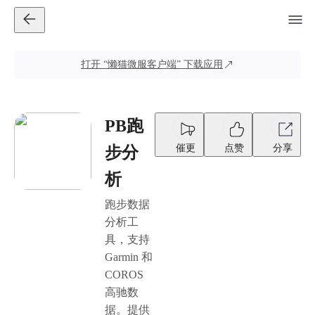
打开
“懒猫微服客户端”
下载应用
PB跑
催更
点赞
分享
步分
析
跑步数据
分析工
具，支持
Garmin 和
COROS
高驰数
据。提供