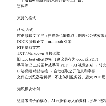
一个给临时抱佛脚的人用的备考工作台。
资料库
支持的格式：
格式 方式
PDF 读取文字层（扫描版也能提取，图表和公式效果
DOCX 提取正文，mammoth 引擎
RTF 提取文本
TXT / Markdown 直接读取
旧 .doc best-effort 解析（建议另存为 docx 或 PDF）
手写笔记 上传图片或手写 PDF → AI 视觉识别 → 转
B 站视频 粘贴链接 → 自动抓取公开信息和字幕
文件在浏览器端解析，不上传到服务器。超大 PDF
知识模块计划
这是考搭子的核心。AI 根据你导入的资料，拆出"进