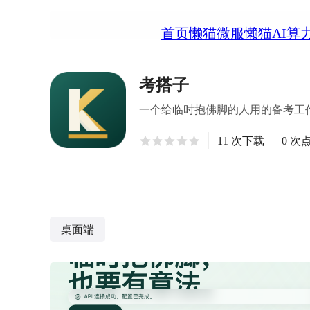
首页
懒猫微服
懒猫AI算
考搭子
一个给临时抱佛脚的人用的备考工
11 次下载
0 次
桌面端