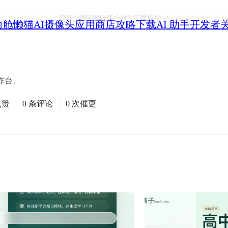
打开
“懒猫微服客户端”
下载应用
力舱
懒猫AI摄像头
应用商店
攻略
下载
AI 助手
开发者
作台。
点赞
0 条评论
0 次催更