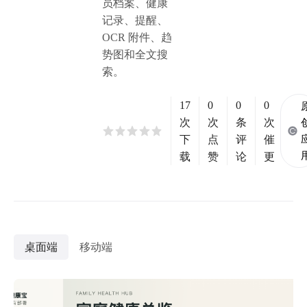
员档案、健康
记录、提醒、
OCR 附件、趋
势图和全文搜
索。
17
0
0
0
次
次
条
次
下
点
评
催
载
赞
论
更
桌面端
移动端