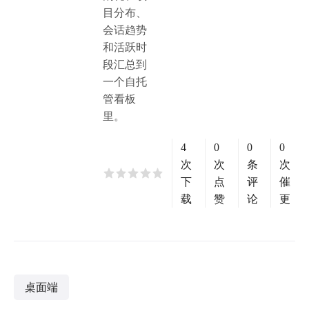
目分布、
会话趋势
和活跃时
段汇总到
一个自托
管看板
里。
4
0
0
0
次
次
条
次
下
点
评
催
载
赞
论
更
桌面端