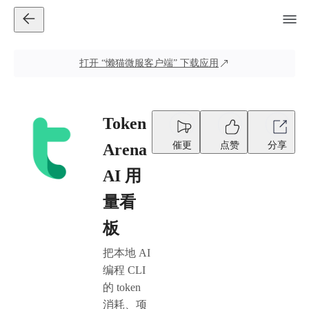
打开
“懒猫微服客户端”
下载应用
Token
催更
点赞
分享
Arena
AI 用
量看
板
把本地 AI
编程 CLI
的 token
消耗、项