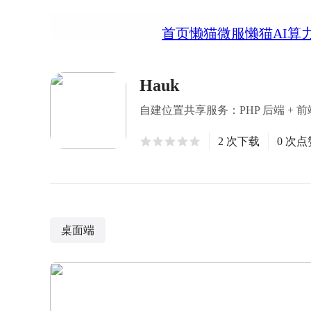
首页
懒猫微服
懒猫AI算
Hauk
自建位置共享服务：PHP 后端 + 前端静
2 次下载
0 次点
桌面端