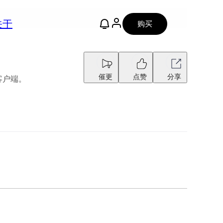
关于
购买
催更
点赞
分享
 客户端。