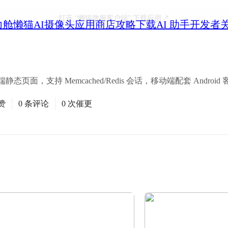
打开
“懒猫微服客户端”
下载应用
力舱
懒猫AI摄像头
应用商店
攻略
下载
AI 助手
开发者
态页面，支持 Memcached/Redis 会话，移动端配套 Android
赞
0 条评论
0 次催更