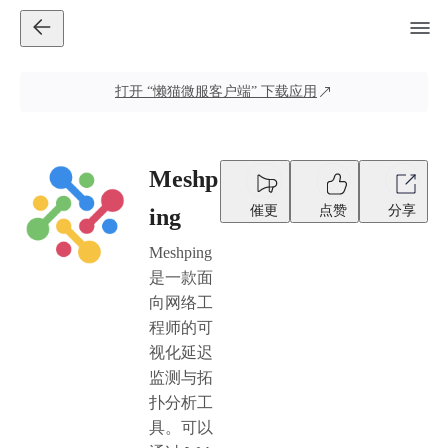
打开
“懒猫微服客户端”
下载应用
Meshp
催更
点赞
分享
ing
Meshping
是一款面
向网络工
程师的可
视化延迟
监测与拓
扑分析工
具。可以