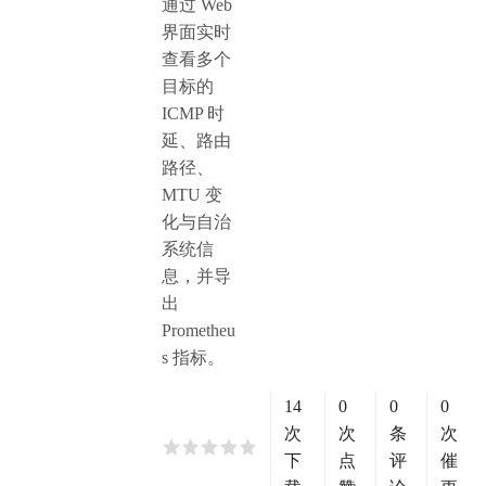
通过 Web
界面实时
查看多个
目标的
ICMP 时
延、路由
路径、
MTU 变
化与自治
系统信
息，并导
出
Prometheu
s 指标。
14
0
0
0
次
次
条
次
下
点
评
催