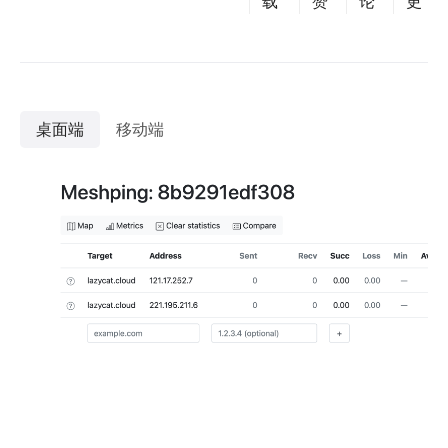
载
赞
论
更
桌面端
移动端