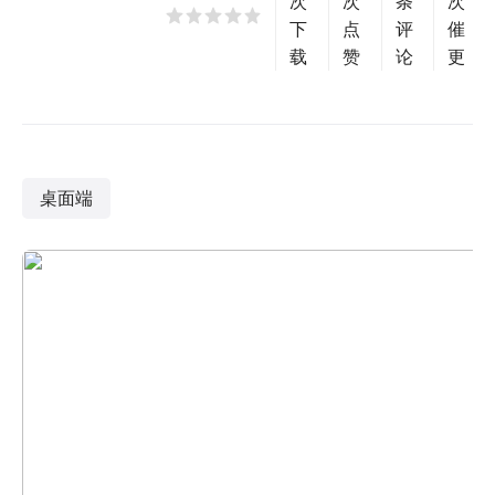
次
次
条
次
下
点
评
催
载
赞
论
更
桌面端