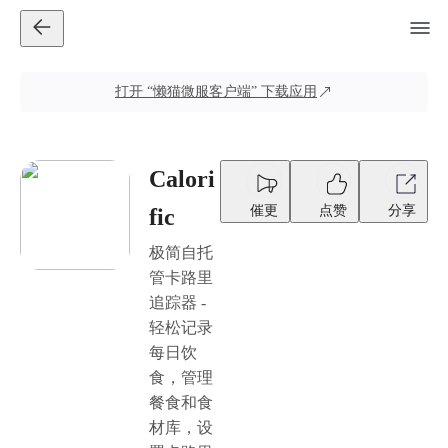
打开
“懒猫微服客户端”
下载应用
Calori
催更
点赞
分享
fic
极简自托
管卡路里
追踪器 -
轻松记录
每日饮
食，管理
餐食和食
材库，设