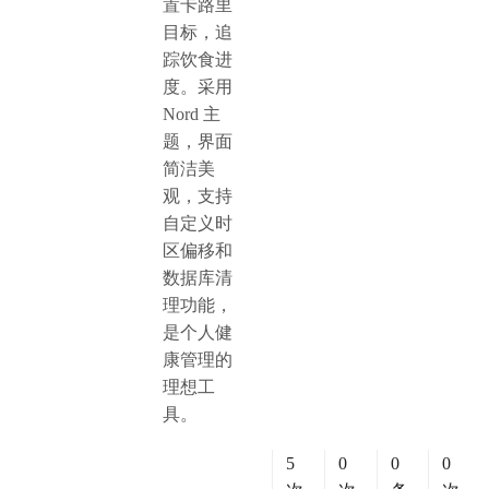
置卡路里
目标，追
踪饮食进
度。采用
Nord 主
题，界面
简洁美
观，支持
自定义时
区偏移和
数据库清
理功能，
是个人健
康管理的
理想工
具。
5
0
0
0