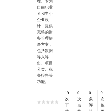
理。专为
自由职业
者和中小
企业设
计，提供
完整的财
务管理解
决方案，
包括数据
导入导
出、项目
分类、税
务报告等
功能。
19
0
0
0
次
次
条
次
下
点
评
催