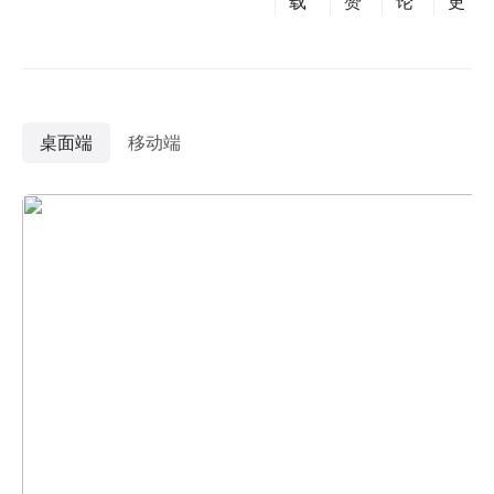
载
赞
论
更
桌面端
移动端