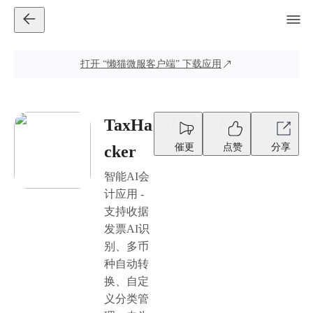
打开
“懒猫微服客户端”
下载应用
TaxHa
催更
点赞
分享
cker
智能AI会
计应用 -
支持收据
发票AI识
别、多币
种自动转
换、自定
义分类管