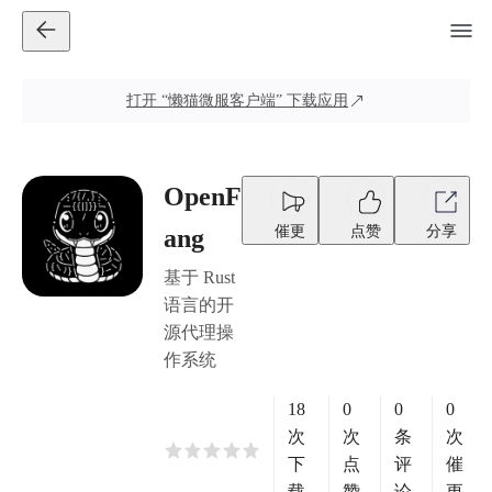
打开
“懒猫微服客户端”
下载应用
OpenF
催更
点赞
分享
ang
基于 Rust
语言的开
源代理操
作系统
18
0
0
0
次
次
条
次
下
点
评
催
载
赞
论
更