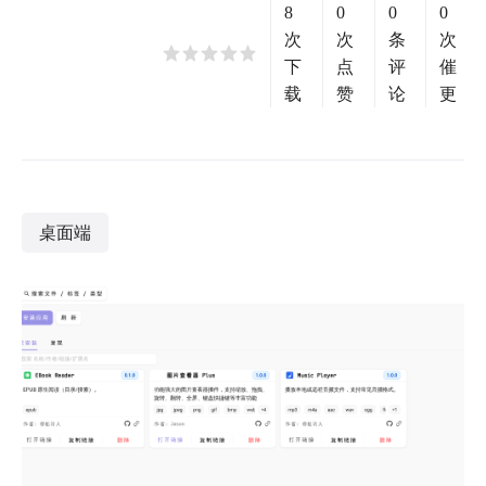
8
0
0
0
次
次
条
次
下
点
评
催
载
赞
论
更
桌面端