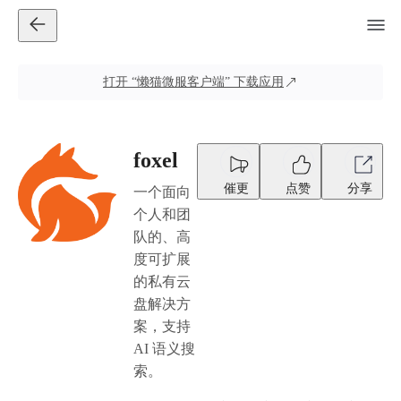
打开
“懒猫微服客户端”
下载应用
foxel
催更
点赞
分享
一个面向
个人和团
队的、高
度可扩展
的私有云
盘解决方
案，支持
AI 语义搜
索。