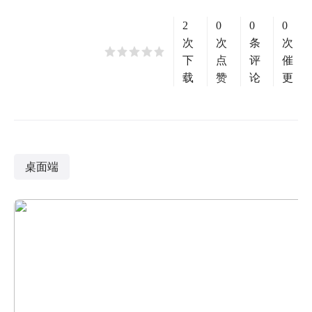
2
0
0
0
次
次
条
次
下
点
评
催
载
赞
论
更
桌面端