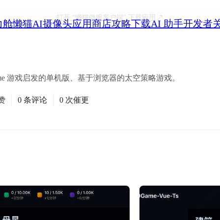
打开
“懒猫微服客户端”
下载应用
力舱
懒猫AI摄像头
应用商店
攻略
下载
AI 助手
开发者
 OGame 游戏启发的单机版、基于浏览器的太空策略游戏。
赞
0 条评论
0 次催更