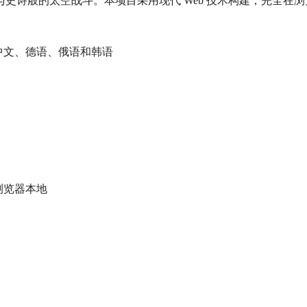
史诗般的太空战斗。本项目采用现代 Web 技术构建，完全在
体中文、德语、俄语和韩语
浏览器本地