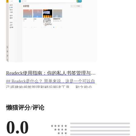
Readeck使用指南：你的私人书签管理与稍后阅读
## Readeck是什么？ 简单来说，这是一个可以自
己搭建的书签管理和稍后阅读工具。 和之前介绍
过的[ArchiveBox](#/guideline/653)功能上相似，
但使用更简单。
懒猫评分/评论
https://appstore.lazycat.cloud/#/shop/detail/com.curs
orzz.readeck ## 🌟 使用攻略 懒猫商店安装之后，
打开需要先注册一个账号 ![image.png](https://lzc-
0.0
playground-1301583638.cos.ap-
chengdu.myqcloud.com/guidelines/496/f911eedb-