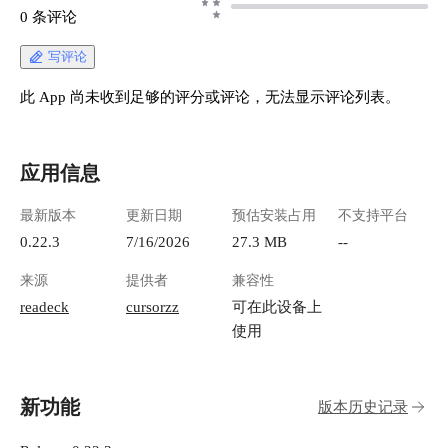
b50b-4dfd-b3a5-3db4e5d95886.png "image.png")
0 条评论
首页如图： ![image.png](https://lzc-playground-
1301583638.cos.ap-
写评论
chengdu.myqcloud.com/guidelines/496/1209907b-
996b-4c77-b36b-f431cfc42a19.png "image.png") 以
此 App 尚未收到足够的评分或评论，无法显示评论列表。
老王的博客举例
https://manateelazycat.github.io/2024/08/20/why-
microserver/ ![image.png](https://lzc-playground-
应用信息
1301583638.cos.ap-
chengdu.myqcloud.com/guidelines/496/ff9037cf-
最新版本
更新日期
预估安装占用
不支持平台
fab5-4dcf-9ee4-26d881ddbf4f.png "image.png") 保
存之后，就可以看到 ![image.png](https://lzc-
0.22.3
7/16/2026
27.3 MB
--
playground-1301583638.cos.ap-
来源
提供者
兼容性
chengdu.myqcloud.com/guidelines/496/483e3959-
0d8d-4eba-b12a-57e63bf4c2d0.png "image.png") 点
readeck
cursorzz
可在此设备上
开之后，可以看到效果，很不错 ![image.png]
使用
(https://lzc-playground-1301583638.cos.ap-
chengdu.myqcloud.com/guidelines/496/07ce2d5f-
bb1e-48f5-8937-c562c32a7a86.png "image.png") 底
新功能
版本历史记录
部和右侧，可以添加收藏、移入归档、删除等操
作 ![image.png](https://lzc-playground-