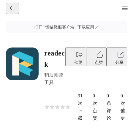
打开
“懒猫微服客户端”
下载应用
readec
催更
点赞
分享
k
稍后阅读
工具
91
0
0
0
次
次
条
次
下
点
评
催
载
赞
论
更