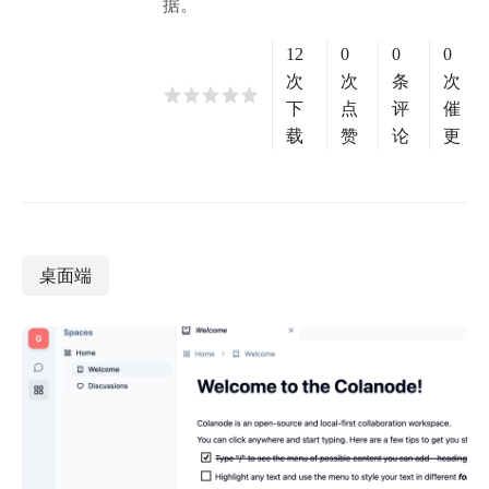
据。
12
0
0
0
次
次
条
次
下
点
评
催
载
赞
论
更
桌面端