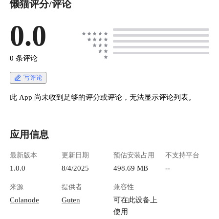
懒猫评分/评论
化，但更偏向个人笔记，团队协作不够友好；飞
书、石墨等国产工具功能强大，但在私有化和开
源自由度上有所限制。 有没有可能，我们能拥有
0.0
一个 既像 Notion 一样灵活，又像 Obsidian 一样
安全，还能开源自部署 的工具呢？ Colanode 刚
好提供了不错的解决方案。Colanode 是一款开源
0 条评论
的、本地优先的协作工作空间。简单来说，它是
一个“搭积木”的知识管理工具。你可以用它来写
写评论
笔记、建数据库、做任务管理，甚至搭建一个完
整的团队知识库。 它的设计理念是：你的数据，
此 App 尚未收到足够的评分或评论，无法显示评论列表。
你来掌握。
https://appstore.lazycat.cloud/#/shop/detail/colanode.
gutenye ## 登录 在懒猫微服上搜索 Colanode 并安
应用信息
装，安装后打开，点击第一个红框，再点击第二
个红框； ![1.png](https://lzc-playground-
最新版本
更新日期
预估安装占用
不支持平台
1301583638.cos.ap-
chengdu.myqcloud.com/guidelines/710/b24fdc98-
1.0.0
8/4/2025
498.69 MB
--
94f5-4b77-9e28-c15e9b29623a.png "1.png") 输入
来源
提供者
兼容性
https://colanode.DEVICE_NAME.heiyu.space/api/co
nfig 其中网址里的【DEVICE NAME】改为你自
Colanode
Guten
可在此设备上
己盒子的名字。再点击 Create； ![2.png]
使用
(https://lzc-playground-1301583638.cos.ap-