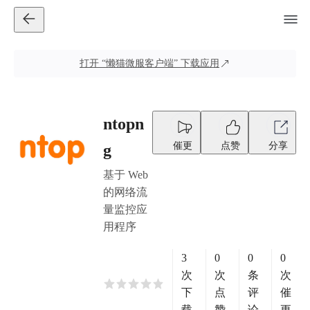
打开
“懒猫微服客户端”
下载应用
ntopn
催更
点赞
分享
g
基于 Web
的网络流
量监控应
用程序
3
0
0
0
次
次
条
次
下
点
评
催
载
赞
论
更