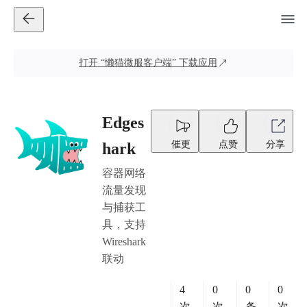
打开
“懒猫微服客户端”
下载应用
Edges
催更
点赞
分享
hark
容器网络
流量发现
与捕获工
具，支持
Wireshark
联动
4
0
0
0
次
次
条
次