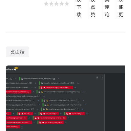
下
点
评
催
载
赞
论
更
桌面端