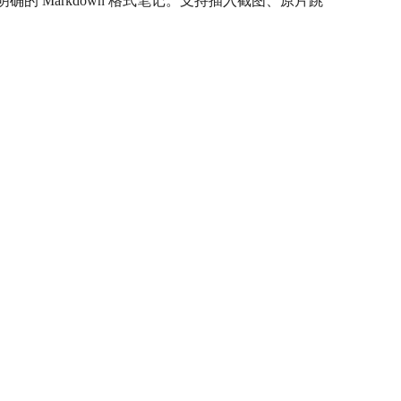
的 Markdown 格式笔记。支持插入截图、原片跳