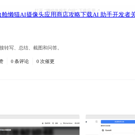
打开
“懒猫微服客户端”
下载应用
力舱
懒猫AI摄像头
应用商店
攻略
下载
AI 助手
开发者
链接转写、总结、截图和问答。
赞
0 条评论
0 次催更