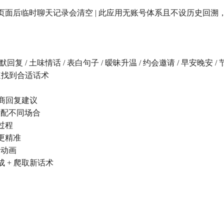
刷新页面后临时聊天记录会清空 | 此应用无账号体系且不设历史回
默回复 / 土味情话 / 表白句子 / 暧昧升温 / 约会邀请 / 早安晚安 
快速找到合适话术
用
高情商回复建议
型，适配不同场合
成过程
复更精准
转动画
成 + 爬取新话术