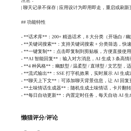
注意：
| 聊天记录不保存 | 应用设计为即用即走，重启或
## 功能特性
- **话术库**：200+ 精选话术，8 大分类（开场白 / 幽
- **关键词搜索**：支持关键词搜索 + 分类筛选，
- **一键复制**：点击即复制到剪贴板，方便直接使
- **AI 智能回复**：输入对方消息，AI 生成 3 条
- **4 种风格**：幽默型 / 温柔型 / 直球型 / 文艺
- **流式输出**：SSE 打字机效果，实时展示 AI 生
- **聊天上下文**：可添加聊天背景信息，让 AI 回
- **土味情话生成器**：随机生成土味情话，卡片翻
- **每日自动更新**：内置定时任务，每天自动 AI 生
懒猫评分/评论