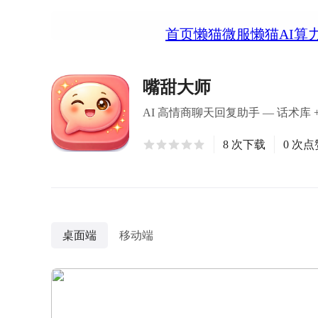
首页
懒猫微服
懒猫AI算
嘴甜大师
AI 高情商聊天回复助手 — 话术库
8 次下载
0 次点
桌面端
移动端