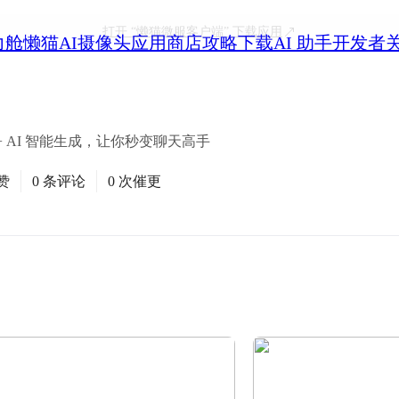
打开
“懒猫微服客户端”
下载应用
力舱
懒猫AI摄像头
应用商店
攻略
下载
AI 助手
开发者
 + AI 智能生成，让你秒变聊天高手
赞
0 条评论
0 次催更