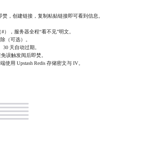
即焚，创建链接，复制粘贴链接即可看到信息。
nt（#），服务器全程“看不见”明文。
删除（可选）。
周、30 天自动过期。
虫，避免误触发阅后即焚。
，服务端使用 Upstash Redis 存储密文与 IV。