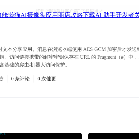
打开
“懒猫微服客户端”
下载应用
力舱
懒猫AI摄像头
应用商店
攻略
下载
AI 助手
开发者
临时文本分享应用。消息在浏览器端使用 AES‑GCM 加密后才发
。访问链接携带的解密密钥保存在 URL 的 Fragment（#）
包含基础的爬虫/机器人访问保护。
赞
0 条评论
0 次催更