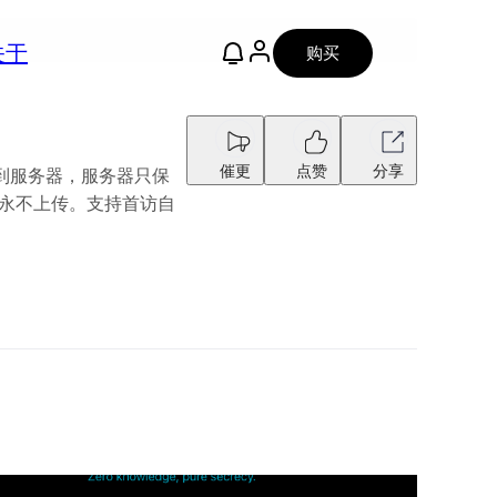
关于
购买
催更
点赞
分享
送到服务器，服务器只保
中，永不上传。支持首访自