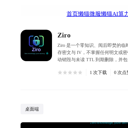
首页
懒猫微服
懒猫AI算
Ziro
Ziro 是一个零知识、阅后即焚的
存密文与 IV，不掌握任何明文或密钥
动销毁与未读 TTL 到期删除，并
1 次下载
0 次点
桌面端