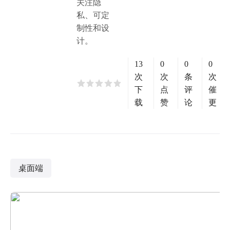
关注隐
私、可定
制性和设
计。
13
0
0
0
次
次
条
次
下
点
评
催
载
赞
论
更
桌面端