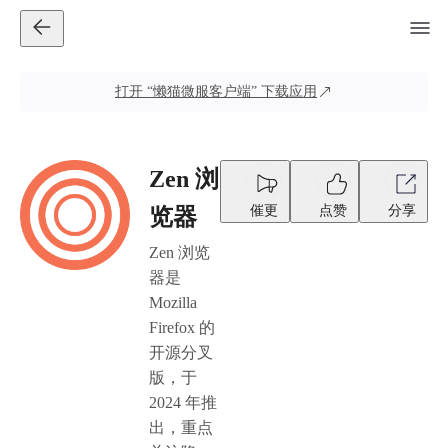
打开
“懒猫微服客户端”
下载应用
Zen 浏
催更
点赞
分享
览器
Zen 浏览
器是
Mozilla
Firefox 的
开源分叉
版，于
2024 年推
出，重点