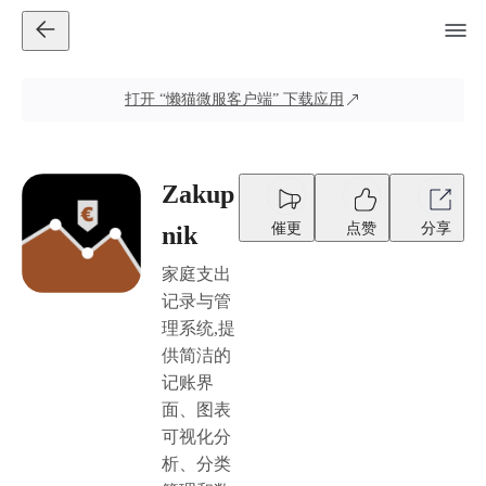
打开
“懒猫微服客户端”
下载应用
Zakup
催更
点赞
分享
nik
家庭支出
记录与管
理系统,提
供简洁的
记账界
面、图表
可视化分
析、分类