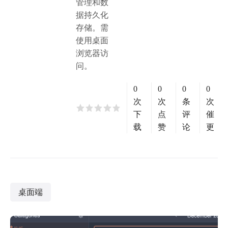
管理和数
据持久化
存储。需
使用桌面
浏览器访
问。
0
0
0
0
次
次
条
次
下
点
评
催
载
赞
论
更
桌面端