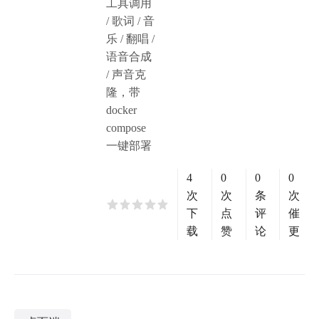
工具调用
/ 歌词 / 音
乐 / 翻唱 /
语音合成
/ 声音克
隆，带
docker
compose
一键部署
4
0
0
0
次
次
条
次
下
点
评
催
载
赞
论
更