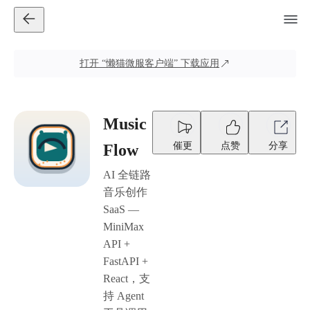
打开
“懒猫微服客户端”
下载应用
Music
催更
点赞
分享
Flow
AI 全链路
音乐创作
SaaS —
MiniMax
API +
FastAPI +
React，支
持 Agent