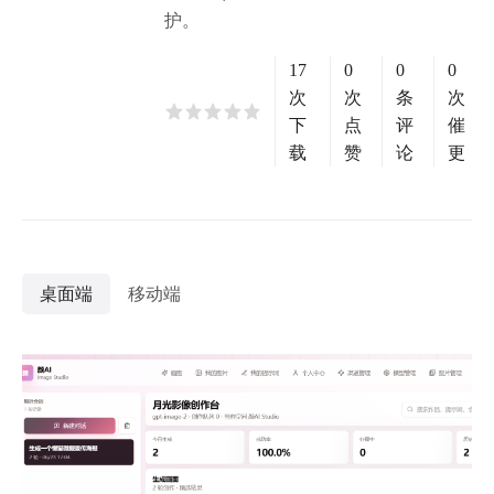
护。
17
0
0
0
次
次
条
次
下
点
评
催
载
赞
论
更
桌面端
移动端