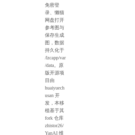
免密登
录、懒猫
网盘打开
参考图与
保存生成
图，数据
持久化于
/lzcapp/var
/data。原
版开源项
目由
huaiyuech
usan 开
发，本移
植基于其
fork 仓库
zhistor26/
YanAI 维