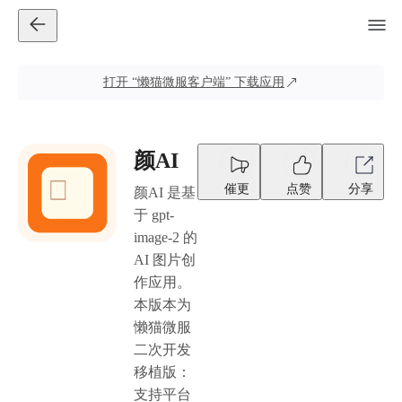
打开
“懒猫微服客户端”
下载应用
颜AI
催更
点赞
分享
颜AI 是基
于 gpt-
image-2 的
AI 图片创
作应用。
本版本为
懒猫微服
二次开发
移植版：
支持平台