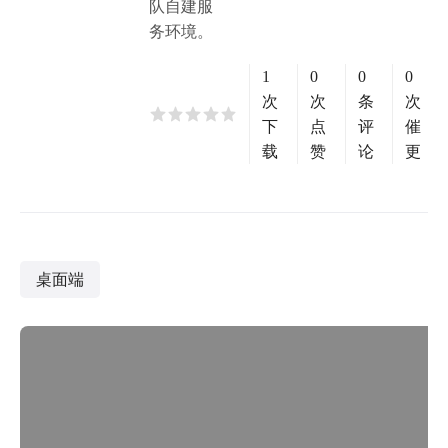
队自建服
务环境。
1
0
0
0
次
次
条
次
下
点
评
催
载
赞
论
更
桌面端