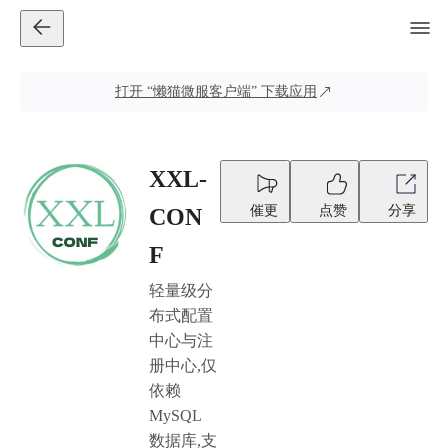
打开
“懒猫微服客户端”
下载应用
XXL-
催更
点赞
分享
CON
F
轻量级分
布式配置
中心与注
册中心,仅
依赖
MySQL
数据库,支