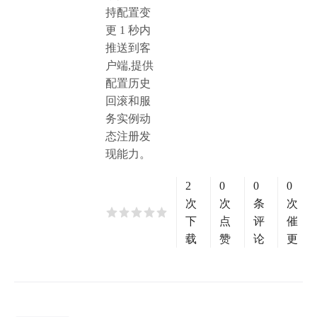
持配置变
更 1 秒内
推送到客
户端,提供
配置历史
回滚和服
务实例动
态注册发
现能力。
2
0
0
0
次
次
条
次
下
点
评
催
载
赞
论
更