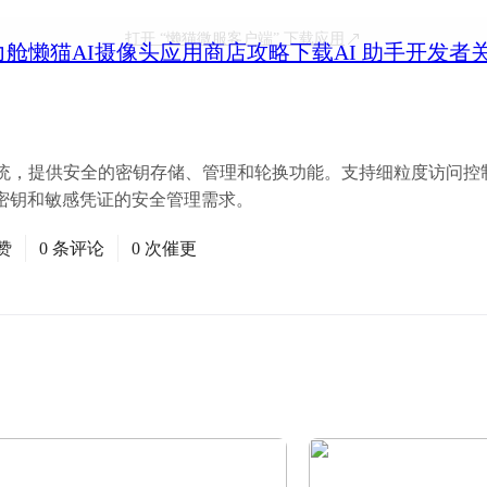
打开
“懒猫微服客户端”
下载应用
力舱
懒猫AI摄像头
应用商店
攻略
下载
AI 助手
开发者
钥管理系统，提供安全的密钥存储、管理和轮换功能。支持细粒度访问
密钥和敏感凭证的安全管理需求。
赞
0 条评论
0 次催更