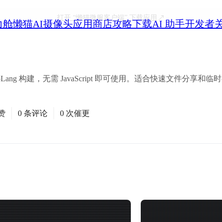
打开
“懒猫微服客户端”
下载应用
力舱
懒猫AI摄像头
应用商店
攻略
下载
AI 助手
开发者
ang 构建，无需 JavaScript 即可使用。适合快速文件分享
赞
0 条评论
0 次催更