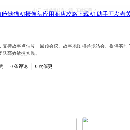
打开
“懒猫微服客户端”
下载应用
力舱
懒猫AI摄像头
应用商店
攻略
下载
AI 助手
开发者
持故事点估算、回顾会议、故事地图和异步站会。提供实时 WebS
团队高效敏捷实践。
赞
0 条评论
0 次催更