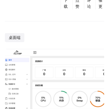
下
点
评
催
载
赞
论
更
桌面端