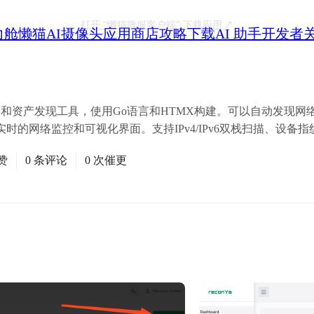
打开
“懒猫微服客户端”
下载应用
力舱
懒猫AI摄像头
应用商店
攻略
下载
AI 助手
开发者
络侦察和资产发现工具，使用Go语言和HTMX构建。可以自动发现
时的网络监控和可视化界面。支持IPv4/IPv6双栈扫描、设备
赞
0 条评论
0 次催更