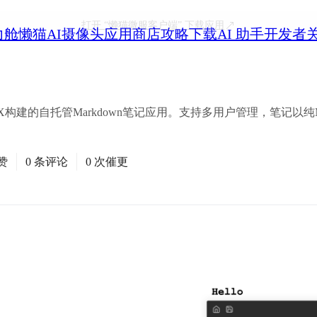
打开
“懒猫微服客户端”
下载应用
力舱
懒猫AI摄像头
应用商店
攻略
下载
AI 助手
开发者
和HTMX构建的自托管Markdown笔记应用。支持多用户管理，笔记以纯
赞
0 条评论
0 次催更