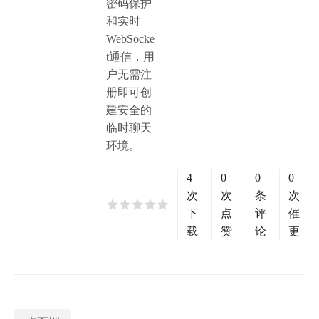
密码保护
和实时
WebSocke
t通信，用
户无需注
册即可创
建安全的
临时聊天
环境。
4
0
0
0
次
次
条
次
下
点
评
催
载
赞
论
更