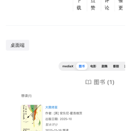
下
点
评
催
载
赞
论
更
桌面端