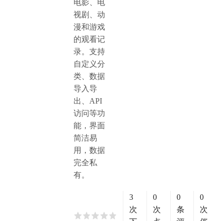
电影、电
视剧、动
漫和游戏
的观看记
录。支持
自定义分
类、数据
导入导
出、API
访问等功
能，界面
简洁易
用，数据
完全私
有。
3
0
0
0
次
次
条
次