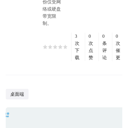
份仅受网
络或硬盘
带宽限
制。
3
0
0
0
次
次
条
次
下
点
评
催
载
赞
论
更
桌面端