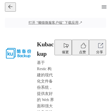
打开
“懒猫微服客户端”
下载应用
Kubac
催更
点赞
分享
kup
基于
Restic 构
建的现代
化文件备
份系统，
提供友好
的 Web 界
面和强大