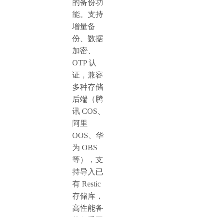
的备份功
能。支持
增量备
份、数据
加密、
OTP 认
证，兼容
多种存储
后端（腾
讯 COS、
阿里
OOS、华
为 OBS
等），支
持导入已
有 Restic
存储库，
高性能备