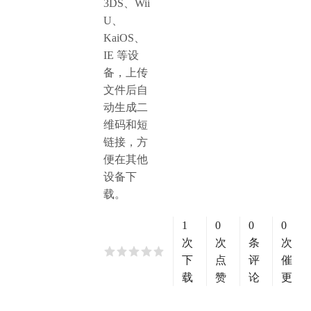
3DS、Wii
U、
KaiOS、
IE 等设
备，上传
文件后自
动生成二
维码和短
链接，方
便在其他
设备下
载。
1
0
0
0
次
次
条
次
下
点
评
催
载
赞
论
更