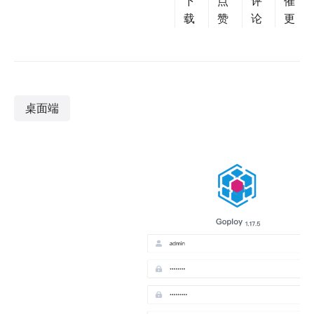
下
点
评
催
载
赞
论
更
桌面端