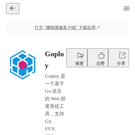
打开
“懒猫微服客户端”
下载应用
Goplo
催更
点赞
分享
y
Goploy 是
一个基于
Go 语言
的 Web 部
署系统工
具，支持
Git、
SVN、