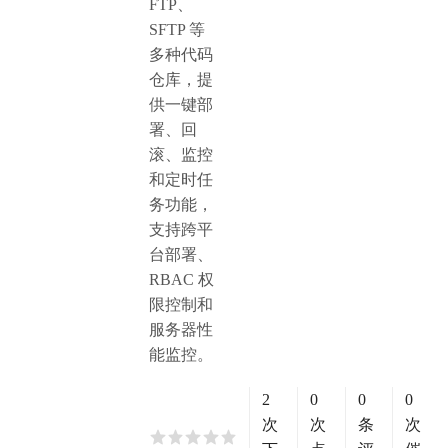
FTP、
SFTP 等
多种代码
仓库，提
供一键部
署、回
滚、监控
和定时任
务功能，
支持跨平
台部署、
RBAC 权
限控制和
服务器性
能监控。
2
0
0
0
次
次
条
次