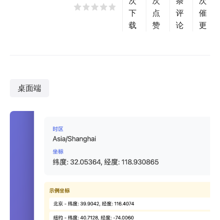
次
次
条
次
下
点
评
催
载
赞
论
更
桌面端