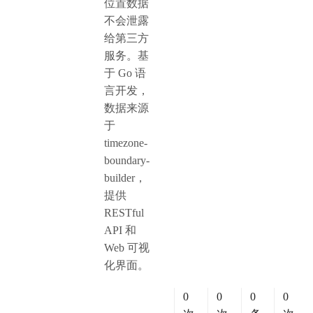
位置数据
不会泄露
给第三方
服务。基
于 Go 语
言开发，
数据来源
于
timezone-
boundary-
builder，
提供
RESTful
API 和
Web 可视
化界面。
0
0
0
0