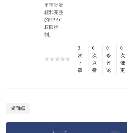
单审批流
程和完整
的RBAC
权限控
制。
3
0
0
0
次
次
条
次
下
点
评
催
载
赞
论
更
桌面端