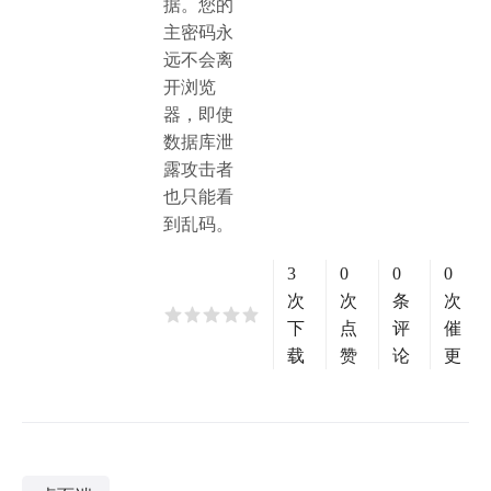
据。您的
主密码永
远不会离
开浏览
器，即使
数据库泄
露攻击者
也只能看
到乱码。
3
0
0
0
次
次
条
次
下
点
评
催
载
赞
论
更