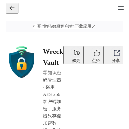
打开
“懒猫微服客户端”
下载应用
Wreck
催更
点赞
分享
Vault
零知识密
码管理器
- 采用
AES-256
客户端加
密，服务
器只存储
加密数