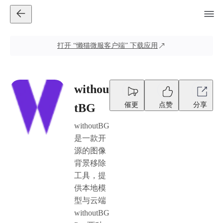
打开
“懒猫微服客户端”
下载应用
withou
催更
点赞
分享
tBG
withoutBG
是一款开
源的图像
背景移除
工具，提
供本地模
型与云端
withoutBG