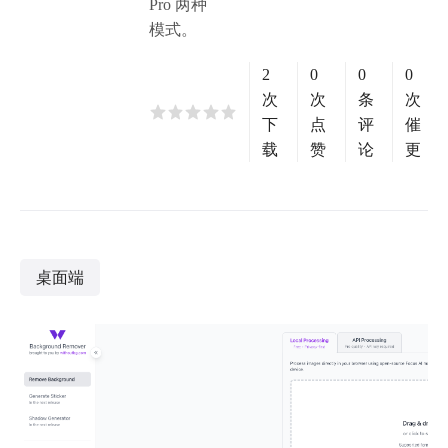
Pro 两种
模式。
2
0
0
0
次
次
条
次
下
点
评
催
载
赞
论
更
桌面端