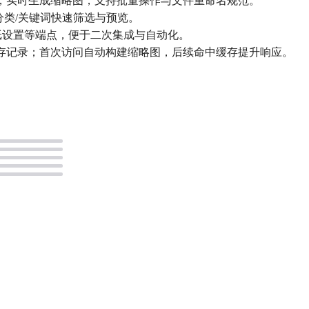
组织，实时生成缩略图，支持批量操作与文件重命名规范。
按分类/关键词快速筛选与预览。
、壁纸设置等端点，便于二次集成与自动化。
与缓存记录；首次访问自动构建缩略图，后续命中缓存提升响应。
。