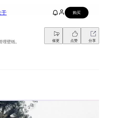
关于
购买
催更
点赞
分享
和管理壁纸。