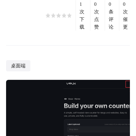
1
0
0
0
次
次
条
次
下
点
评
催
载
赞
论
更
桌面端