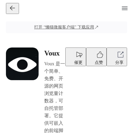
打开
“懒猫微服客户端”
下载应用
Voux
催更
点赞
分享
Voux 是一
个简单、
免费、开
源的网页
浏览量计
数器，可
自托管部
署。它提
供可嵌入
的前端脚