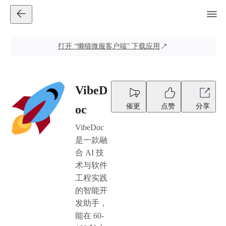
打开
“懒猫微服客户端”
下载应用
VibeD
催更
点赞
分享
oc
VibeDoc
是一款融
合 AI 技
术与软件
工程实践
的智能开
发助手，
能在 60-