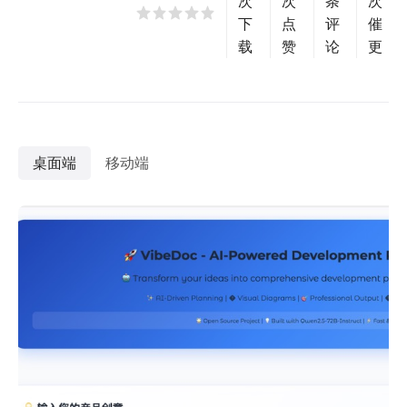
次
次
条
次
下
点
评
催
载
赞
论
更
桌面端
移动端