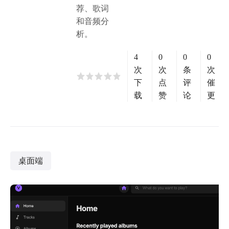
荐、歌词
和音频分
析。
4
0
0
0
次
次
条
次
下
点
评
催
载
赞
论
更
桌面端